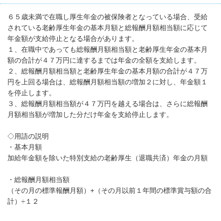
６５歳未満で在職し厚生年金の被保険者となっている場合、受給
されている老齢厚生年金の基本月額と総報酬月額相当額に応じて
年金額が支給停止となる場合があります。
１、在職中であっても総報酬月額相当額と老齢厚生年金の基本月
額の合計が４７万円に達するまでは年金の全額を支給します。
２、総報酬月額相当額と老齢厚生年金の基本月額の合計が４７万
円を上回る場合は、総報酬月額相当額の増加２に対し、年金額１
を停止します。
３、総報酬月額相当額が４７万円を越える場合は、さらに総報酬
月額相当額が増加した分だけ年金を支給停止します。
◇用語の説明
・基本月額
加給年金額を除いた特別支給の老齢厚生（退職共済）年金の月額
・総報酬月額相当額
（その月の標準報酬月額）+（その月以前１年間の標準賞与額の合
計）÷１２