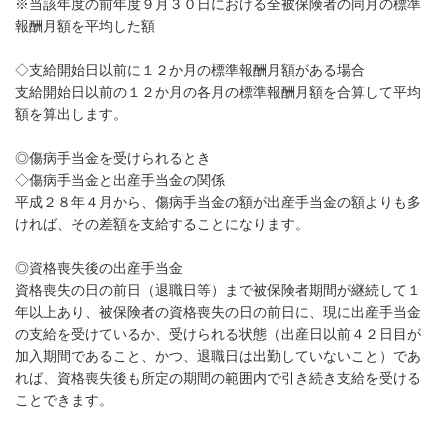
※当該年度の前年度９月３０日における全被保険者の同月の標準
報酬月額を平均した額
◇支給開始日以前に１２か月の標準報酬月額がある場合
支給開始日以前の１２か月の各月の標準報酬月額を合算して平均
額を算出します。
◎傷病手当金を受けられるとき
◇傷病手当金と出産手当金の関係
平成２８年４月から、傷病手当金の額が出産手当金の額よりも多
ければ、その差額を支給することになります。
◎資格喪失後の出産手当金
資格喪失の日の前日（退職日等）まで被保険者期間が継続して１
年以上あり、被保険者の資格喪失の日の前日に、現に出産手当金
の支給を受けているか、受けられる状態（出産日以前４２日目が
加入期間であること、かつ、退職日は出勤していないこと）であ
れば、資格喪失後も所定の期間の範囲内で引き続き支給を受ける
ことできます。