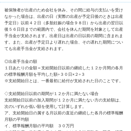
被保険者が出産のため会社を休み、その間に給与の支払いを受け
なかった場合は、出産の日（実際の出産が予定日後のときは出産
予定日）以前４２日（多胎妊娠の場合９８日）から出産の翌日以
後５６日目までの範囲内で、会社を休んだ期間を対象として出産
手当金が支給されます。出産日は出産の日以前の期間に含まれま
す。また、出産が予定日より遅れた場合、その遅れた期間につい
ても出産手当金が支給されます。
◎出産手当金の額
１日あたりの金額＝支給開始日以前の継続した１２か月間の各月
の標準報酬月額を平均した額÷３０日×２÷３
※支給開始日とは、一番最初に給付が支給された日のことです。
◇支給開始日以前の期間が１２か月に満たない場合
支給開始日以前の加入期間が１２か月に満たない方の支給額は、
次のいずれか低い額を使用して計算します。
ア、支給開始日の属する月以前の直近の継続した各月の標準報酬
月額の平均額
イ、標準報酬月額の平均額 ３０万円