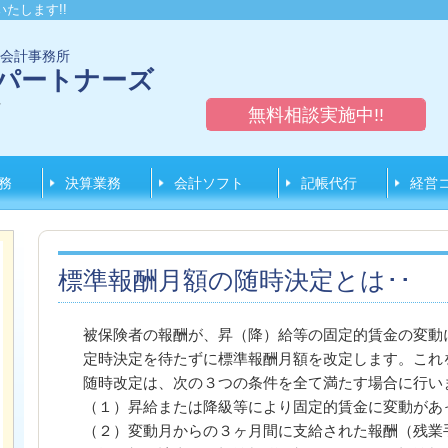
たします!!
会計事務所
パートナーズ
号
無料相談実施中!!
務
決算業務
会計ソフト
記帳代行
経営
標準報酬月額の随時決定とは･･
被保険者の報酬が、昇（降）給等の固定的賃金の変動
定時決定を待たずに標準報酬月額を改定します。これ
随時改定は、次の３つの条件を全て満たす場合に行い
（１）昇給または降級等により固定的賃金に変動があ
（２）変動月からの３ヶ月間に支給された報酬（残業