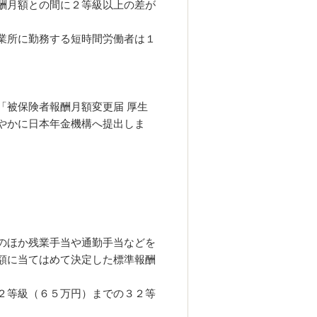
酬月額との間に２等級以上の差が
業所に勤務する短時間労働者は１
「被保険者報酬月額変更届 厚生
やかに日本年金機構へ提出しま
のほか残業手当や通勤手当などを
額に当てはめて決定した標準報酬
２等級（６５万円）までの３２等