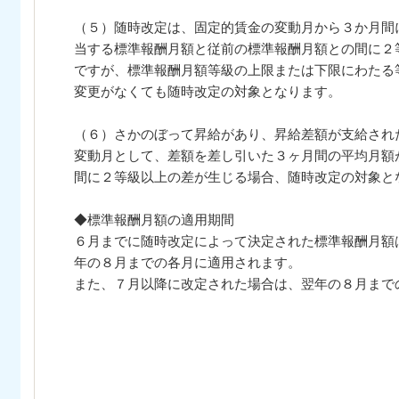
（５）随時改定は、固定的賃金の変動月から３か月間
当する標準報酬月額と従前の標準報酬月額との間に２
ですが、標準報酬月額等級の上限または下限にわたる
変更がなくても随時改定の対象となります。
（６）さかのぼって昇給があり、昇給差額が支給され
変動月として、差額を差し引いた３ヶ月間の平均月額
間に２等級以上の差が生じる場合、随時改定の対象と
◆標準報酬月額の適用期間
６月までに随時改定によって決定された標準報酬月額
年の８月までの各月に適用されます。
また、７月以降に改定された場合は、翌年の８月まで