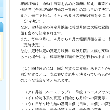
報酬月額は、通勤手当等を含めた報酬に加え、事業所
物給与（全国現物給与価額一覧表）の額も含めて決定
また、毎年９月に、４月から６月の報酬月額を基に、
（定時決定）。
なお、定時決定の算定月以後に報酬月額に大幅な変動
額も含めて決定されます。
また、毎年９月に、４月から６月の報酬月額を基に、
（定時決定）。
なお、定時決定の算定月以後に報酬月額に大幅な変動
あった場合には、標準報酬月額の改定が行われます（
（１）随時改定には、固定的賃金に変動があることが
固定的賃金とは、支給額や支給率が決まっているもの
のような場合が考えられます。
・（ア）昇給（ベースアップ）、降級（ベースダウン
・（イ）給与体系の変更（日給から月給への変更等）
・（ウ）日給や時間給の基礎単価（日当、単価）の変
・（エ）請負給、歩合給等の単価、歩合率の変更