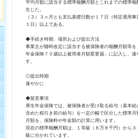
平均月額に該当する標準報酬月額とこれまでの標準報
生じた。
（３）３ヶ月とも支払基礎日数が１７日（特定適用事
１日）以上である。
◆手続き時期、場所および提出方法
事業主が随時改定に該当する被保険者の報酬月額等を
年金保険７０歳以上被用者月額変更届」に記入し、速
す。
◎提出時期
速やかに
◆留意事項
厚生年金保険では、被保険者が受け取る給与（基本給
含めた税引き前の給与）を一定の幅で区分した標準月
月額を、保険料や年金額の計算に用います。
現在の標準報酬月額は、１等級（８万８千円）から３
級に分かれています。