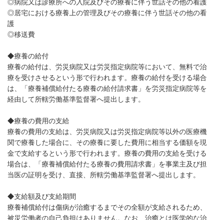
◎病院又は診療所への入院及びその療養に伴う世話その他の看護
◎居宅における療養上の管理及びその療養に伴う世話その他の看
護
◎移送費
◆療養の給付
療養の給付は、労災病院又は労災指定病院等において、無料で治
療を受けさせるという形で行われます。療養の給付を受ける場合
は、「療養補償給付たる療養の給付請求書」を労災指定病院等を
経由して所轄労働基準監督署へ提出します。
◆療養の費用の支給
療養の費用の支給は、労災病院又は労災指定病院等以外の医療機
関で療養した場合に、その療養に要した費用に相当する価額を現
金で支給するという形で行われます。療養の費用の支給を受ける
場合は、「療養補償給付たる療養の費用請求書」を事業主及び担
当医の証明を受け、直接、所轄労働基準監督署へ提出します。
◆支給額及び支給期間
療養補償給付は傷病が治癒するまでその全額が支給されるため、
被災労働者の自己負担はありません。なお、治癒とは医学的な治