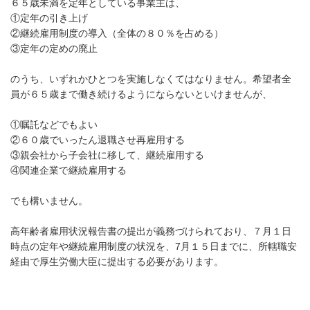
６５歳未満を定年としている事業主は、
①定年の引き上げ
②継続雇用制度の導入（全体の８０％を占める）
③定年の定めの廃止
のうち、いずれかひとつを実施しなくてはなりません。希望者全
員が６５歳まで働き続けるようにならないといけませんが、
①嘱託などでもよい
②６０歳でいったん退職させ再雇用する
③親会社から子会社に移して、継続雇用する
④関連企業で継続雇用する
でも構いません。
高年齢者雇用状況報告書の提出が義務づけられており、７月１日
時点の定年や継続雇用制度の状況を、7月１５日までに、所轄職安
経由で厚生労働大臣に提出する必要があります。