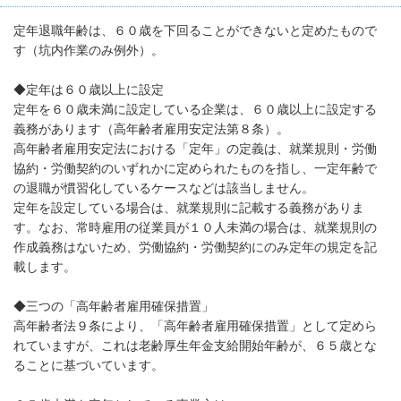
定年退職年齢は、６０歳を下回ることができないと定めたもので
す（坑内作業のみ例外）。
◆定年は６０歳以上に設定
定年を６０歳未満に設定している企業は、６０歳以上に設定する
義務があります（高年齢者雇用安定法第８条）。
高年齢者雇用安定法における「定年」の定義は、就業規則・労働
協約・労働契約のいずれかに定められたものを指し、一定年齢で
の退職が慣習化しているケースなどは該当しません。
定年を設定している場合は、就業規則に記載する義務がありま
す。なお、常時雇用の従業員が１０人未満の場合は、就業規則の
作成義務はないため、労働協約・労働契約にのみ定年の規定を記
載します。
◆三つの「高年齢者雇用確保措置」
高年齢者法９条により、「高年齢者雇用確保措置」として定めら
れていますが、これは老齢厚生年金支給開始年齢が、６５歳とな
ることに基づいています。