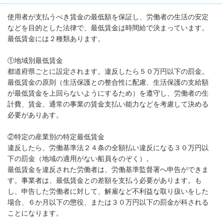
使用者が支払うべき賃金の最低額を保証し、労働者の生活の安定
などを目的とした法律で、最低賃金は時間給で決まっています。
最低賃金には２種類あります。
①地域別最低賃金
都道府県ごとに設定されます。違反したら５０万円以下の罰金。
最低賃金の原則（生活保護との整合性に配慮、生活保護の支給額
が最低賃金を上回らないようにするため）を遵守し、労働者の生
計費、賃金、通常の事業の賃金支払い能力などを考慮して決める
必要がありあす。
②特定の産業別の特定最低賃金
違反したら、労働基準法２４条の全額払い違反になる３０万円以
下の罰金（地域の適用がない船員をのぞく）。
最低賃金を違反された労働者は、労働基準監督署へ申告ができま
す。事業者は、最低賃金との差額を支払う必要があります。も
し、申告した労働者に対して、解雇など不利益な取り扱いをした
場合、６か月以下の懲役、または３０万円以下の罰金が科される
ことになります。