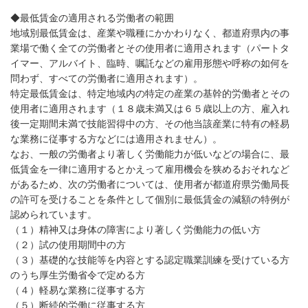
◆最低賃金の適用される労働者の範囲
地域別最低賃金は、産業や職種にかかわりなく、都道府県内の事
業場で働く全ての労働者とその使用者に適用されます（パートタ
イマー、アルバイト、臨時、嘱託などの雇用形態や呼称の如何を
問わず、すべての労働者に適用されます）。
特定最低賃金は、特定地域内の特定の産業の基幹的労働者とその
使用者に適用されます（１８歳未満又は６５歳以上の方、雇入れ
後一定期間未満で技能習得中の方、その他当該産業に特有の軽易
な業務に従事する方などには適用されません）。
なお、一般の労働者より著しく労働能力が低いなどの場合に、最
低賃金を一律に適用するとかえって雇用機会を狭めるおそれなど
があるため、次の労働者については、使用者が都道府県労働局長
の許可を受けることを条件として個別に最低賃金の減額の特例が
認められています。
（１）精神又は身体の障害により著しく労働能力の低い方
（２）試の使用期間中の方
（３）基礎的な技能等を内容とする認定職業訓練を受けている方
のうち厚生労働省令で定める方
（４）軽易な業務に従事する方
（５）断続的労働に従事する方