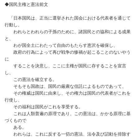
◆国民主権と憲法前文
「日本国民は、正当に選挙された国会における代表者を通じて
行動し、
われらとわれらの子孫のために、諸国民との協和による成果
と、
わが国全土にわたって自由のもたらす恵沢を確保し、
政府の行為によって再び戦争の惨禍が起こることのないやう
に
することを決意し、ここに主権が国民に存することを宣言
し、
この憲法を確立する。
そもそも国政は、国民の厳粛な信託によるものであって、
その権威は国民に由来し、その権力は国民の代表者がこれを
行使し、
その福利は国民がこれを享受する。
これは人類普遍の原理であり、この憲法は、かかる原理に基
づくもので
ある。
われらは、これに反する一切の憲法、法令及び詔勅を排除す